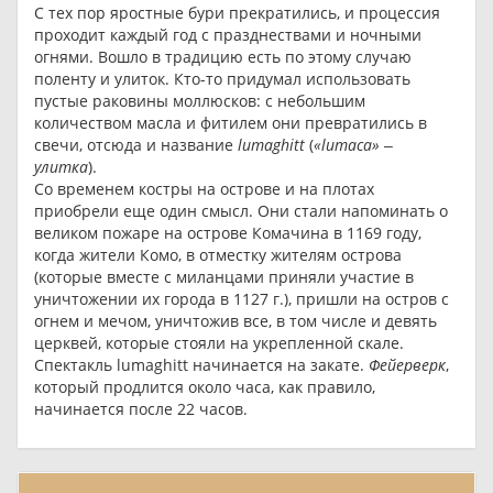
С тех пор яростные бури прекратились, и процессия
проходит каждый год с празднествами и ночными
огнями. Вошло в традицию есть по этому случаю
поленту и улиток. Кто-то придумал использовать
пустые раковины моллюсков: с небольшим
количеством масла и фитилем они превратились в
свечи, отсюда и название
lumaghitt
(
«lumaca» ‒
улитка
).
Со временем костры на острове и на плотах
приобрели еще один смысл. Они стали напоминать о
великом пожаре на острове Комачина в 1169 году,
когда жители Комо, в отместку жителям острова
(которые вместе с миланцами приняли участие в
уничтожении их города в 1127 г.), пришли на остров с
огнем и мечом, уничтожив все, в том числе и девять
церквей, которые стояли на укрепленной скале.
Спектакль lumaghitt начинается на закате.
Фейерверк
,
который продлится около часа, как правило,
начинается после 22 часов.