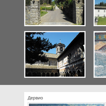
Дервио