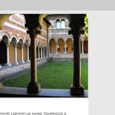
monte Legnone
) на холме
Ольджаска
, в