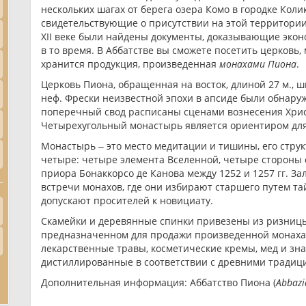
нескольких шагах от берега озера Комо в городке Колик
свидетельствующие о присутствии на этой территории 
XII веке были найдены документы, доказывающие эко
в то время. В Аббатстве вы сможете посетить церковь,
хранится продукция, произведенная
монахами Пиона
.
Церковь Пиона, обращенная на восток, длиной 27 м., ш
неф. Фрески неизвестной эпохи в апсиде были обнаруж
поперечный свод расписаны сценами вознесения Хрис
Четырехугольный монастырь является ориентиром для 
Монастырь ‒ это место медитации и тишины, его струк
четыре: четыре элемента Вселенной, четыре стороны
приора Бонаккорсо де Канова между 1252 и 1257 гг. За
встречи монахов, где они избирают старшего путем та
допускают просителей к новициату.
Скамейки и деревянные спинки привезены из ризницы 
предназначенном для продажи произведенной монаха
лекарственные травы, косметические кремы, мед и зн
дистиллированные в соответствии с древними традиц
Дополнительная информация: Aббатство Пиона (
Abbazi