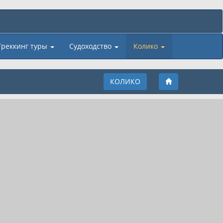
Треккинг туры
Судоходство
Колико
КОЛИКО